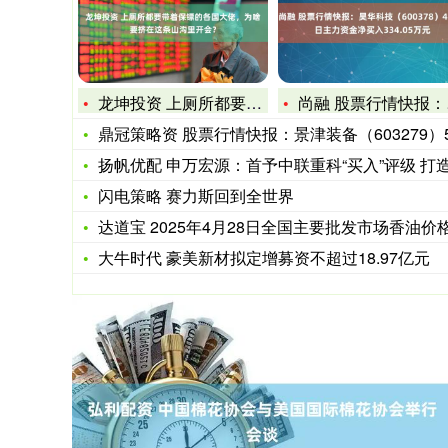
龙坤投资 上厕所都要带着保镖的各国大佬，为啥要挤在这条山沟里
尚融 股票行情快报：昊华科技（600378）4月23日主力资
鼎冠策略资 股票行情快报：景津装备（603279）5月29
扬帆优配 申万宏源：首予中联重科“买入”评级 打造具身智能
闪电策略 赛力斯回到全世界
达道宝 2025年4月28日全国主要批发市场香油价格行
大牛时代 豪美新材拟定增募资不超过18.97亿元