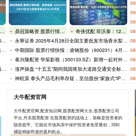
09
09
09
鼎冠策略资 股票行情快报：景津装备（603279）5月29日
奇侠优配 菲沃泰：12月12日获融资买入25315万元
08
日
永華证券 2025年4月28日全国主要批发市场香水梨价格行情
08
第
中期国际 股票行情快报：凌钢股份（600231）4月23日主
08
泰兴隆配资 华策影视（300133.SZ）新增一起对外投资，
08
情
涨声操盘 “十五五”期间我国将加大道路交通安全标准有效供给
08
神机策 拳头产品毛利率存疑，至信股份“家族式”IPO迎考
08
大牛配资官网
大牛配资官网,配资知识网,股票配资网大全,股票配资公司
平台,丹东股票配资:在股票配资的战场上，策略是投资者的
隐形盔甲。它能在市场风浪中保护投资者免受重创，同时
捕捉稍纵即逝的盈利机会。