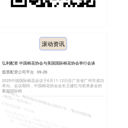
滚动资讯
弘利配资 中国棉花协会与美国国际棉花协会举行会谈
股票配资公司平台
09-26
2025中国国际棉花会议于6月11-12日在广东省广州市成功
举办。会议期间，中国棉花协会会长王建红与前来参会的
美国国际棉
掌尚策 拿破仑、希特勒为啥都这么想不开，要去招惹俄
国，然后一去不回？
配资知识网
10-06
在欧洲历史上，有两个男人差一点就统一了整个欧洲，他