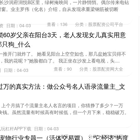
，长沙润府润悦B区里，绿树掩映间，一片静悄悄。偶尔传来电钻
封窗。业主罗伟（化名）介绍，自从发现承重梁钢筋被切断
查看：
136
分类：
股票配资公司平台
配资
日期：04-03
锁60岁父亲在阳台3天，老人发现女儿真实用意
那只狗_什么
雨一推开门就炸了。 她看见阳台上空空如也，那几盆她宝贝得不
，我的花呢？"她脸都白了。 我正坐在沙发上看电视，头....
查看：
90
分类：
股票配资网大全
网
日期：04-03
过万的真实方法：做公众号名人语录流量主_文
，上个月搞了个流量主名人名言的项目，你猜挣了多少？一万
多块钱。虽然流量有时候高有时候低，但一个月下来，稳稳破万。
玩杠杆APP下载
日期：04-03
-宠物行业专题一（活体交易篇）：“它经济”热度
查看：
112
分类：
配资知识网