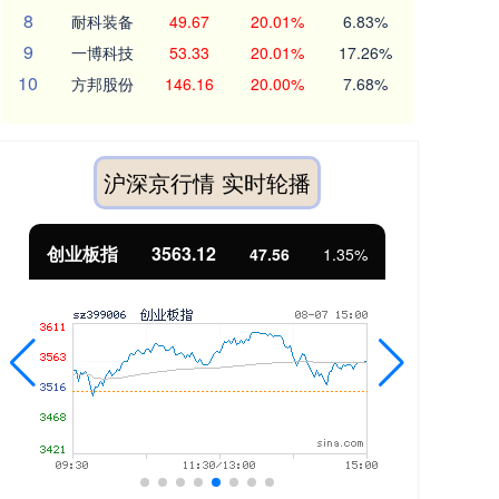
8
耐科装备
49.67
20.01%
6.83%
9
一博科技
53.33
20.01%
17.26%
10
方邦股份
146.16
20.00%
7.68%
沪深京行情 实时轮播
基金指数
7242.10
国
12.30
0.17%