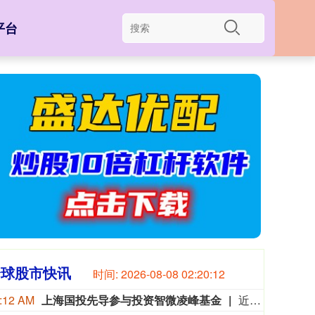
平台
全球股市快讯
时间:
2026-08-08 02:20:13
:12 AM
上海国投先导参与投资智微凌峰基金
近日，上海国投先导公示对上海智微凌峰创业投资合伙企业（有限合伙）（简称“智微凌峰基金”）的投资。该基金由智微资本担任管理人，目标规模30亿元。LP阵容汇聚中微公司、澜起科技等半导体龙头的旗下平台，工业X射线检测领域企业日联科技的子公司，以及地方国资平台，形成“产业资本+国有资本”的深度联合。智微凌峰基金以半导体设备、零部件、材料及先进封装等集成电路核心环节为主攻方向，重点挖掘“卡脖子”领域的“隐形冠军”。