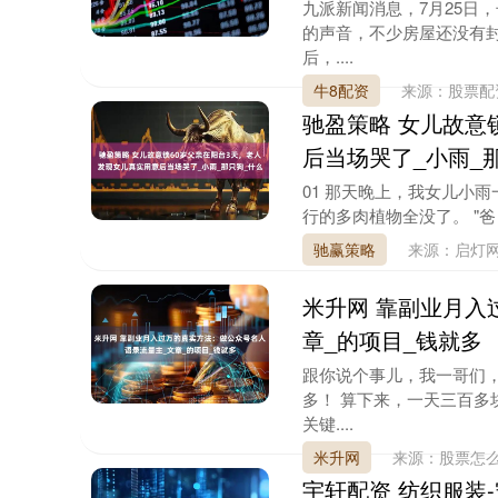
九派新闻消息，7月25日
的声音，不少房屋还没有
后，....
牛8配资
来源：股票
驰盈策略 女儿故意
后当场哭了_小雨_
01 那天晚上，我女儿小
行的多肉植物全没了。 "爸
驰赢策略
来源：启灯
米升网 靠副业月入
章_的项目_钱就多
跟你说个事儿，我一哥们
多！ 算下来，一天三百
关键....
米升网
来源：股票怎么
宇轩配资 纺织服装