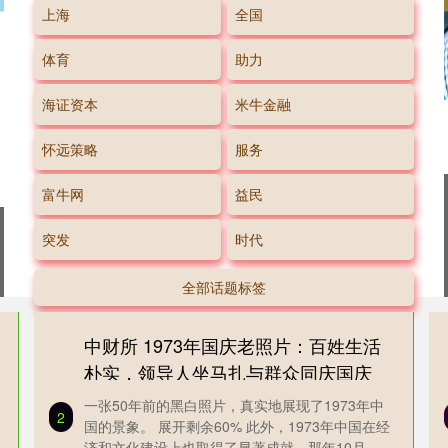
上海
全国
体育
助力
海证资本
米牛金融
怀远策略
服务
富牛网
益民
突发
时代
全部话题标签
中财所 1973年国庆老照片：百姓生活
朴实，领导人坐马扎与群众同庆国庆
一张50年前的黑白照片，真实地展现了1973年中
2
国的景象。 展开剩余60% 此外，1973年中国在经
济和文化建设上也取得了显著成就。那年10月，