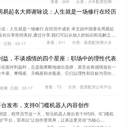
查看：
209
分类：
大牛配资官网
周易起名大师谢咏说：人生就是一场修行在经历
说：人生就是一场修行,在经历中成长 本文由中国著名周易起
在分享世间美好,通过分享,我们可以从他人的知识和见解之....
查看：
211
分类：
股票配资网大全
查
日期：03-17
利益，不谈感情的四个星座：职场中的理性代表
座在面对利益时，总是能果断地做出选择，甚至会将感情放在一
金牛座、摩羯座、天蝎座和水瓶座。它们以理性和目标为导向，
查看：
73
分类：
股票配资公司平台
配资网
日期：03-17
”平台发布，支持0门槛机器人内容创作
下午消息，程序员节这一天，智元机器人推出首个0代码、0门槛机
”平台，宣布以“让创作更简单，让表达更灵动”为核心....