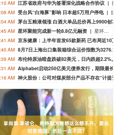
:10 AM
江苏省政府与华为签署深化战略合作协议
据微讯江苏消息，8月6日，江苏省政府与华为技术有限公司在南京签署深化战略合作协议。根据协议，双方将协同推进人工智能公共算力中心、城市公共云、数据基础设施、人工智能赋能科学研究及社会治理等重点领域建设，并在鸿蒙PC产业和国产化计算产业创新、开源鸿蒙产业和生态构建、数智专业人才培育等方面深化合作，共同打造“人工智能+”创新策源地与产业新高地。
:08 AM
受台风“白海豚”影响 日本超5万用户停电
据日本气象厅消息，受今年第13号台风“白海豚”影响，截至8日，该国已有超5万用户停电。据日本九州电力公司消息，受台风影响，截至8日6时，奄美地区约有4.2万用户停电。另据冲绳电力公司消息，截至8日上午5时，冲绳地区共有超过13000用户停电。
:04 AM
茅台五粮液领涨 白酒大单品总价再上9900创7月初以来新高
新浪
:45 AM
星环聚能完成新一轮8.8亿元融资
星环聚能宣布，近日完成新一轮(A++轮)融资，融资金额为8.8亿元人民币。本轮融资由深投控资本、深担创投、农银资本、交银投资等机构联合投资，老股东上海科创集团旗下知识产权基金等机构继续跟投。本轮融资资金将与A轮、A+轮融资资金一道，共同用于上海嘉定实验基地建设、NTST(负三角球形托卡马克)建造与运行、CTRFR-1(星环一号)设计建造，以及聚变堆级高温超导磁体与AI等离子体控制等关键技术的持续工程化推进。
:41 AM
京东健康：上半年首发65款新药 已布局近10万个乡镇及村级服务站点
8月
:40 AM
8月7日上海出口集装箱综合运价指数为3276.14点 较上期上涨2.2%
据上
:39 AM
布伦特原油暗盘跌破82美元，日内跌超2.2%。
布伦特
:31 AM
Alphabet启动250亿美元债券发行，期限最长达40年
当地时
:16 AM
神火股份：公司对煤炭部分产品不存在“计提资金”的情况
神火