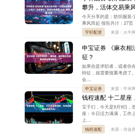
攀升，活体交易乘风
今天分享的是：纺织服装-
乘风而起 报告共计：27页
宇轩配资
来源：火牛
申宝证券 《麻衣相
征？
如果你是求职者，或者你
特征，就需要慎重考虑了。
会....
申宝证券
来源：牛米
钱程速配 十二星座
宝子们，今天是9月9日，
座：今日活力满满，工作
上....
钱程速配
来源：传金所