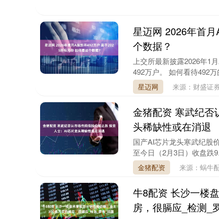
星迈网 2026年首月
个数据？
上交所最新披露2026年1
492万户。 如何看待492万
星迈网
来源：财盛证券
金猪配资 寒武纪否
北证50
1134.24
.13
0.93%
11.37
1.0
头稀缺性或在消退
国产AI芯片龙头寒武纪股
至今日（2月3日）收盘跌9.1
金猪配资
来源：蜗牛
牛8配资 长沙一楼
房，很膈应_检测_