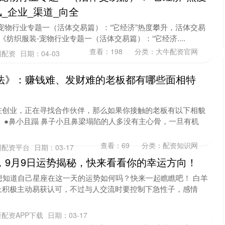
_企业_渠道_向全
宠物行业专题一（活体交易篇）：“它经济”热度攀升，活体交易
 《纺织服装-宠物行业专题一（活体交易篇）：“它经济....
查看：
198
分类：
大牛配资官网
网配资
日期：04-03
法》：赚钱难、发财难的老板都有哪些面相特
在创业，正在寻找合作伙伴，那么如果你接触的老板有以下相貌
 ●鼻小且蹋 鼻子小且鼻梁塌陷的人多没有主心骨，一旦有机
查看：
69
分类：
配资知识网
网配资平台
日期：03-17
，9月9日运势揭秘，快来看看你的幸运方向！
想知道自己星座在这一天的运势如何吗？快来一起瞧瞧吧！ 白羊
上积极主动易获认可，不过与人交流时要控制下急性子，感情
配资APP下载
日期：03-17