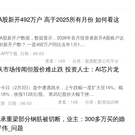
A股新开492万户 高于2025所有月份 如何看这
月A股新开户数据，数据显示，2026年首月投资者新开A股账户达
的新开户数？ 一是492万户同比去年1月1....
APP下载
日期：06-03
查看：
149
分类：
股票配资公司平台
认市场传闻但股价难止跌 投资人士：AI芯片龙
创业板指
3563.12
1%
47.56
1.35%
价今日（2月3日）盘中遭遇跳水，上午跌幅一度扩大至14%。截
8%，收报1128元/股。 寒武纪股价大幅下挫....
查看：
148
分类：
配资知识网
配资
日期：06-03
盘承重梁部分钢筋被切断，业主：300多万买的婚
罗伟_问题