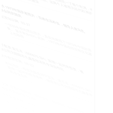
们分别是拿破仑和希特勒。这两个人被视为近代欧洲的“噩
梦”，他们的失败深
中财所 1973年国庆老照片：百姓生活朴实，领导人坐马扎
与群众同庆国庆
配资知识网
02-27
一张50年前的黑白照片，真实地展现了1973年中国的景
象。 展开剩余60% 此外，1973年中国在经济和文化建设
上也取得
银铺子配资 新五丰（600975.SH）新增一起对外投资，被
投资公司为邵阳市九鑫畜牧农民专业合作社
大牛配资官网
09-22
本站消息，根据天眼查APP显示，新五丰（600975.SH）
新增一起对外投资事件，被投资公司为邵阳市九鑫畜牧农
民专业合作
鼎际之家 股票行情快报：祥和实业（603500）5月29日主
力资金净卖出276.73万元
大牛配资官网
12-29