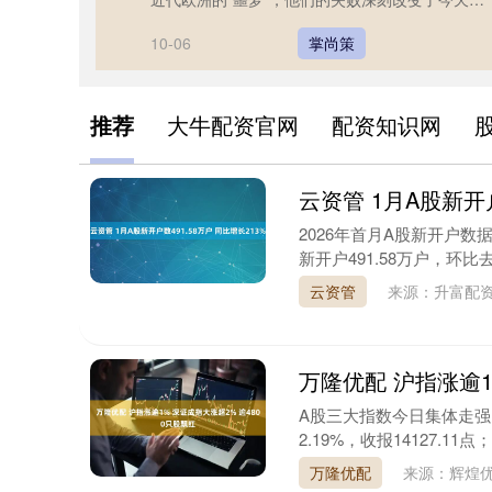
洲的格局。尽管拿破仑和希特....
10-06
掌尚策
推荐
大牛配资官网
配资知识网
云资管 1月A股新开户
2026年首月A股新开户数
新开户491.58万户，环比去年
云资管
来源：升富配
万隆优配 沪指涨逾1
A股三大指数今日集体走强，
2.19%，收报14127.11点；
万隆优配
来源：辉煌